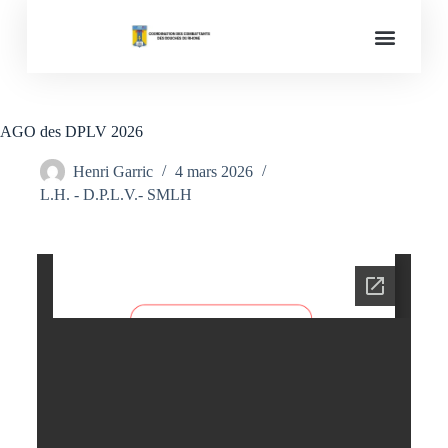
Mémoires des conflits
AGO des DPLV 2026
Henri Garric
4 mars 2026
L.H. - D.P.L.V.- SMLH